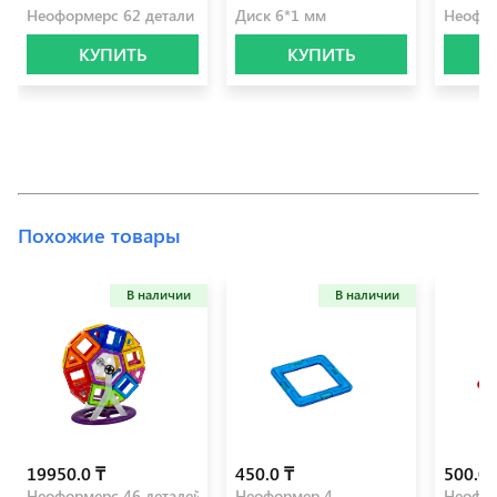
Неоформерc 62 детали
Диск 6*1 мм
Неофор
КУПИТЬ
КУПИТЬ
Похожие товары
В наличии
В наличии
19950.0 ₸
450.0 ₸
500.0 
Неоформерc 46 деталей
Неоформер 4
Неофор