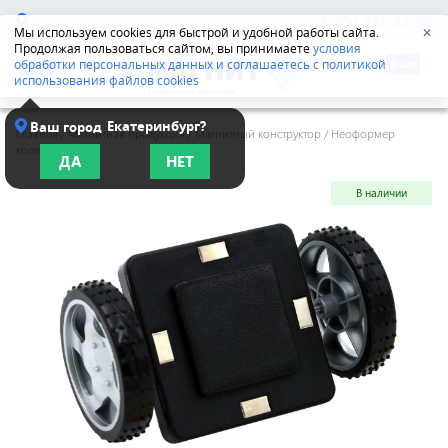
Алматы
8-800-555-42-96
Мы используем cookies для быстрой и удобной работы сайта.
✕
Продолжая пользоваться сайтом, вы принимаете
условия
обработки персональных данных и соглашаетесь с политикой
использования файлов cookies
Екатеринбург?
Ваш город
Главная
/
Магнитная продукция
/
Магнитный конструктор
/
Неоформер
колесо
ДА
НЕТ
В наличии