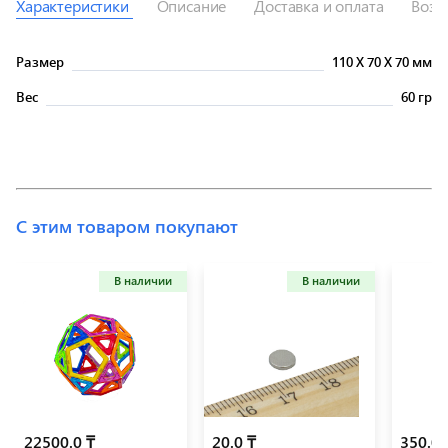
Характеристики
Описание
Доставка и оплата
Возв
Размер
110
X
70
X
70 мм
Вес
60 гр
С этим товаром покупают
В наличии
В наличии
22500.0 ₸
20.0 ₸
350.0 