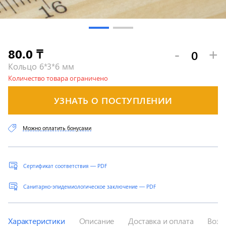
80.0
-
+
₸
Кольцо 6*3*6 мм
Количество товара ограничено
УЗНАТЬ О ПОСТУПЛЕНИИ
Можно оплатить бонусами
Сертификат соответствия — PDF
Санитарно-эпидемиологическое заключение — PDF
Характеристики
Описание
Доставка и оплата
Возв