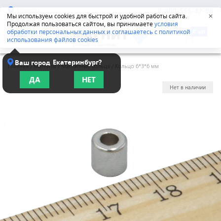
Алматы
8-800-555-42-96
Мы используем cookies для быстрой и удобной работы сайта.
✕
Продолжая пользоваться сайтом, вы принимаете
условия
обработки персональных данных и соглашаетесь с политикой
использования файлов cookies
Екатеринбург?
Ваш город
Главная
/
Магниты
/
Магнитные кольца
/
Кольцо 6*3*6 мм
ДА
НЕТ
Нет в наличии