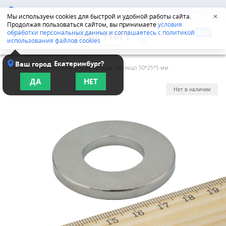
Алматы
8-800-555-42-96
Мы используем cookies для быстрой и удобной работы сайта.
✕
Продолжая пользоваться сайтом, вы принимаете
условия
обработки персональных данных и соглашаетесь с политикой
использования файлов cookies
Екатеринбург?
Ваш город
Главная
/
Магниты
/
Магнитные кольца
/
Кольцо 50*25*5 мм
ДА
НЕТ
Нет в наличии