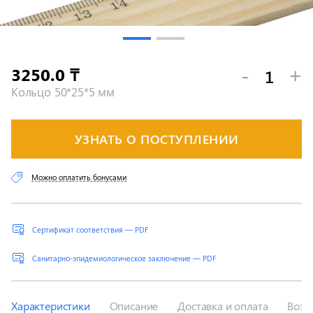
3250.0
-
+
₸
Кольцо 50*25*5 мм
УЗНАТЬ О ПОСТУПЛЕНИИ
Можно оплатить бонусами
Сертификат соответствия — PDF
Санитарно-эпидемиологическое заключение — PDF
Характеристики
Описание
Доставка и оплата
Возв